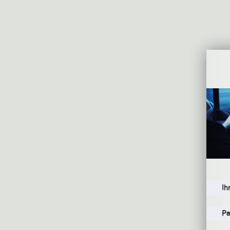
Ih
Pa