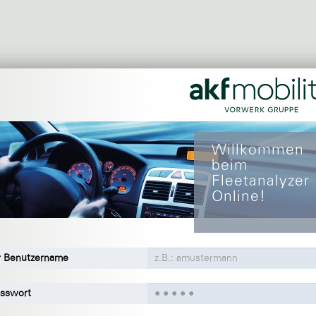
Willkommen
beim
Fleetanalyzer
Online!
r Benutzername
sswort